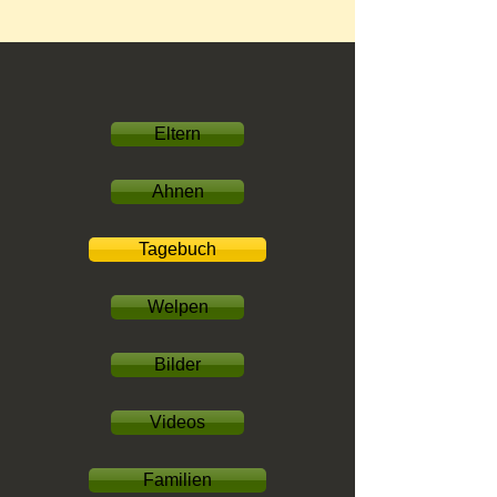
Eltern
Ahnen
Tagebuch
Welpen
Bilder
Videos
Familien